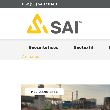
+ 52 (55) 5487 0140
All Posts
Casos de éxito
C
Geosintéticos
Geotextil
Ver todos
MEDIO AMBIENTE