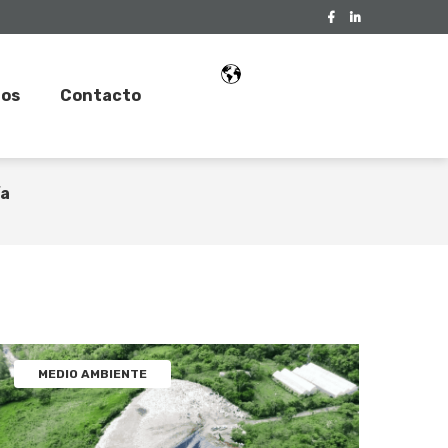
tos
Contacto
idado del agua
Geomembrana
ía
MEDIO AMBIENTE