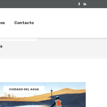
tos
Contacto
idado del agua
Geomembrana
ía
CUIDADO DEL AGUA