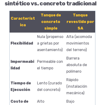
sintético vs. concreto tradicional
Tanque de
Tanque
Característ
concreto
revestido por
ica
simple
SA
Nula (propenso
Alta (acomoda
Flexibilidad
a grietas por
movimientos
asentamiento)
del terreno)
Barrera
Impermeabi
Permeable con
absoluta de
lidad
el tiempo
polímero
Rápido
Tiempo de
Lento (curado
(instalación
Ejecución
del concreto)
mecánica)
Costo de
Alto
Bajo