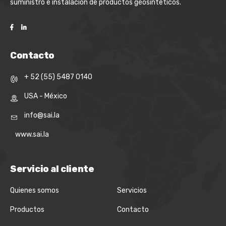
suministro e instalación de productos geosinteticos.
Contacto
+ 52 (55) 5487 0140
USA - México
info@sai.la
www.sai.la
Servicio al cliente
Quienes somos
Servicios
Productos
Contacto